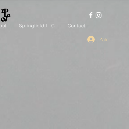
out
Springfield LLC
Contact
Zaloguj się